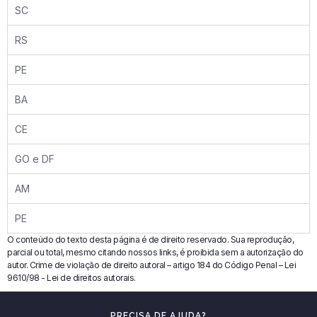
SC
RS
PE
BA
CE
GO e DF
AM
PE
O conteúdo do texto desta página é de direito reservado. Sua reprodução,
parcial ou total, mesmo citando nossos links, é proibida sem a autorização do
autor. Crime de violação de direito autoral – artigo 184 do Código Penal – Lei
9610/98 - Lei de direitos autorais.
PRECISA DE AJUDA?