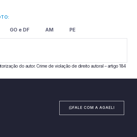
OTO:
GO e DF
AM
PE
rização do autor. Crime de violação de direito autoral – artigo 184
FALE COM A AGAELI