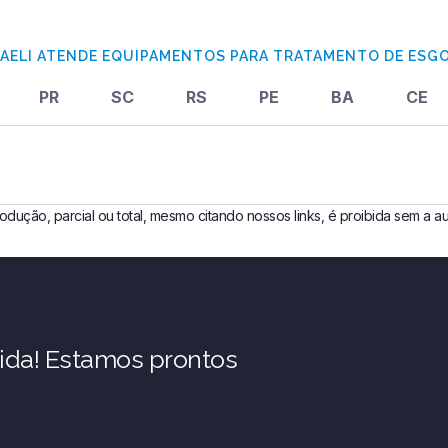
AGAELI ATENDE EQUIPAMENTOS PARA TRATAMENTO DE ESG
PR
SC
RS
PE
BA
CE
ução, parcial ou total, mesmo citando nossos links, é proibida sem a auto
ida! Estamos prontos