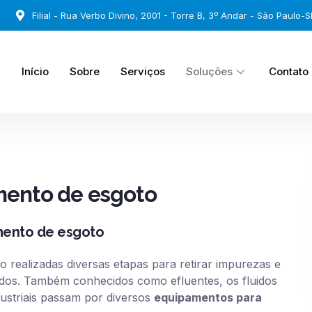
Filial - Rua Verbo Divino, 2001 - Torre B, 3º Andar - São Paulo-S
Início
Sobre
Serviços
Soluções
Contato
mento de esgoto
mento de esgoto
 realizadas diversas etapas para retirar impurezas e
idos. Também conhecidos como efluentes, os fluidos
ustriais passam por diversos
equipamentos para